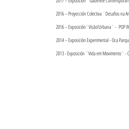
2017 –
Exposición
¨Gabinete Contemporâneo 
2016 – Proyección Colectiva ¨Desafios na A
2016 –
Exposición
¨Visão!Urbana¨ - POP XYZ
2014 –
Exposición
Experimental - Oca Parqu
2013 -
Exposición
¨Vida em Movimento¨ - Cen