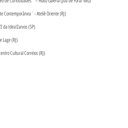
de Curiosidades¨ – Hiato Galeria (Juiz de Fora/ MG)
rte Contemporânea¨ - Ateliê Oriente (RJ)
 da Idea!Zarvos (SP)
e Lage (RJ)
tro Cultural Correios (RJ)