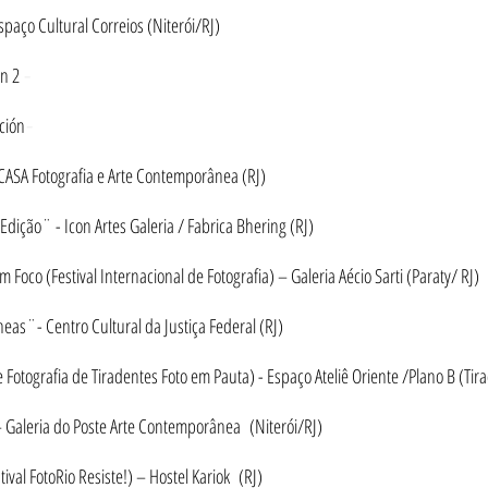
aço Cultural Correios (Niterói/RJ)
ón 2
-
ición
-
ASA Fotografia e Arte Contemporânea (RJ)
 Edição¨ - Icon Artes Galeria / Fabrica Bhering (RJ)
Foco (Festival Internacional de Fotografia) – Galeria Aécio Sarti (Paraty/ RJ)
s¨- Centro Cultural da Justiça Federal (RJ)
 Fotografia de Tiradentes Foto em Pauta) - Espaço Ateliê Oriente /Plano B (T
aleria do Poste Arte Contemporânea (Niterói/RJ)
ival FotoRio Resiste!) – Hostel Kariok (RJ)