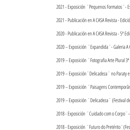
2021 - Exposición ¨Pequenos Formatos¨- Esp
2021 - Publicación en A CASA Revista - Edici
2020 - Publicación en A CASA Revista - 5ª Ed
2020 –
Exposición
¨Expandida¨- Galeria A C
2019 –
Exposición
¨Fotografia Arte Plural 3ª
2019 –
Exposición
¨Delicadeza¨ no Paraty em 
2019 –
Exposición
¨Paisagens Contemporânea
2019 –
Exposición
¨Delicadeza¨ (Festival de
2018 -
Exposición
¨Cuidado com o Corpo¨– G
2018 -
Exposición
¨Futuro do Pretérito¨(Fest