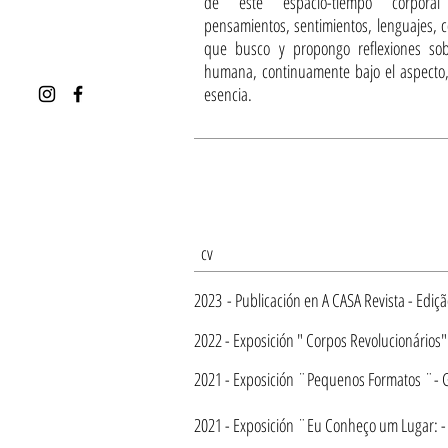
de este espacio-tiempo corporal
pensamientos, sentimientos, lenguajes, 
que busco y propongo reflexiones sobr
humana, continuamente bajo el aspecto, 
esencia.
cv
2023
-
Publicación en
A CASA Revista - Ediç
2022 -
Exposición
" Corpos Revolucionários" 
2021 - Exposición ¨Pequenos Formatos ¨- G
2021 - Exposición ¨Eu Conheço um Lugar: - 