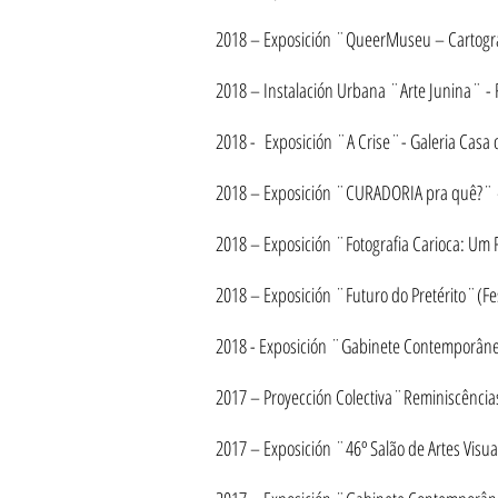
2018 – E
xposición
¨QueerMuseu – Cartografi
2018 – Instalación Urbana ¨Arte Junina¨ - F
2018 -
Exposición
¨A Crise¨- Galeria Casa 
2018 –
Exposición
¨CURADORIA pra quê?¨ – 
2018 –
Exposición
¨Fotografia Carioca: Um
2018 –
Exposición
¨Futuro do Pretérito¨(Fes
2018 -
Exposición
¨Gabinete Contemporâneo 
2017 – Proy
ección Colectiva¨Reminiscência
2017 –
Exposición
¨46º Salão de Artes Visua