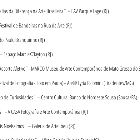
as da Diferença na Arte Brasileira¨ – EAV Parque Lage (RJ)
estival de Bandeiras na Rua da Arte (RJ)
do Paulo Branquinho (RJ)
Espaço MarciaXClayton (RJ)
 Recorte Afetivo¨- MARCO Museu de Arte Contemporânea de Mato Grosso do 
tival de Fotografia - Foto em Pauta)– Ateliê Lyria Palomini (Tiradentes/MG)
de Curiosidades¨ – Centro Cultural Banco do Nordeste Sousa (Sousa/PA)
s¨ - A CASA Fotografia e Arte Contemporânea (RJ)
is Novíssimos¨ – Galeria de Arte Ibeu (RJ)